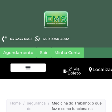
63 9 9940 4002
63 3233 6405
Agendamento
Sair
Minha Conta
2º Via
Localiza
Boleto
Home
/
seguranca
/
Medicina do Trabalho: o que
do
faz e como funciona na