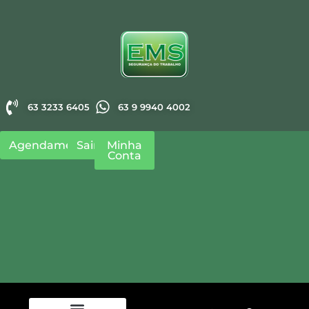
63 9 9940 4002
63 3233 6405
Agendamento
Sair
Minha
Conta