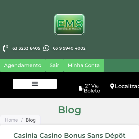
Segurança em Eventos
Corporativos
SEGURANCA DO TRABALHO
A Importância da Segurança do
Trabalho na Indústria Alimentícia