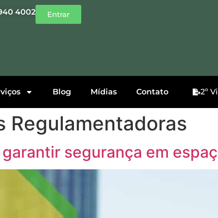
9940 4002
Entrar
viços
Blog
Mídias
Contato
2º V
 Regulamentadoras
 garantir segurança em espa