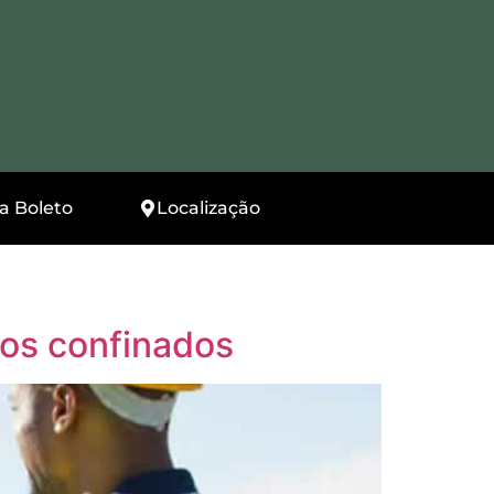
ia Boleto
Localização
ços confinados