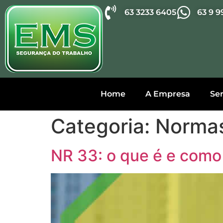
63 3233 6405
63 9 
Home
A Empresa
Ser
Categoria:
Normas
NR 33: o que é e como