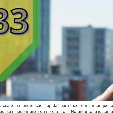
esa tem manutenção “rápida” para fazer em um tanque, pr
 quase ninguém enxerga no dia a dia. No entanto, é justam