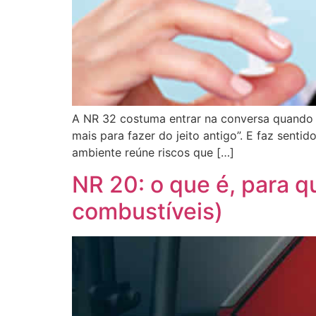
A NR 32 costuma entrar na conversa quando a
mais para fazer do jeito antigo”. E faz sent
ambiente reúne riscos que […]
NR 20: o que é, para q
combustíveis)