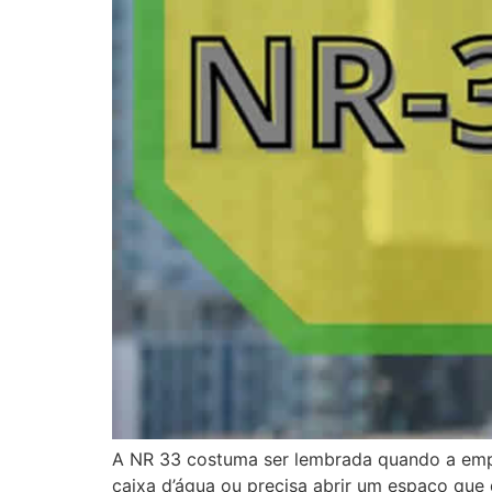
A NR 33 costuma ser lembrada quando a empr
caixa d’água ou precisa abrir um espaço que